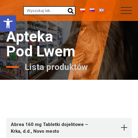
Otwórz pasek narzędzi
Apteka
Pod Lwem
Lista produktów
Abrea 160 mg Tabletki dojelitowe –
Krka, d.d., Novo mesto