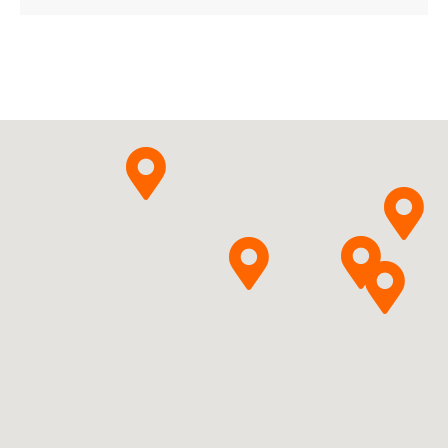
60 tabl.
05909991320485 ¦ OTC ¦ 120945
84 tabl.
05909991320492 ¦ OTC ¦ 120946
90 tabl.
05909991320508 ¦ OTC ¦ 120947
100 tabl.
B01AC06
Ulotka
ChPL