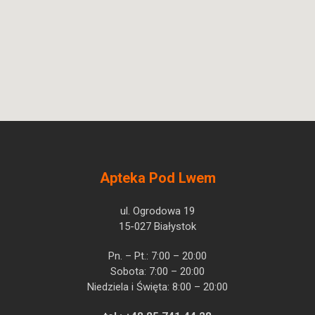
Acidum
Pytanie o produkt
acetylsalicylicum
Krka, d.d.,
Novo mesto
Apteka Pod Lwem
ul. Ogrodowa 19
15-027 Białystok
Pn. – Pt.: 7:00 – 20:00
Sobota: 7:00 – 20:00
Niedziela i Święta: 8:00 – 20:00