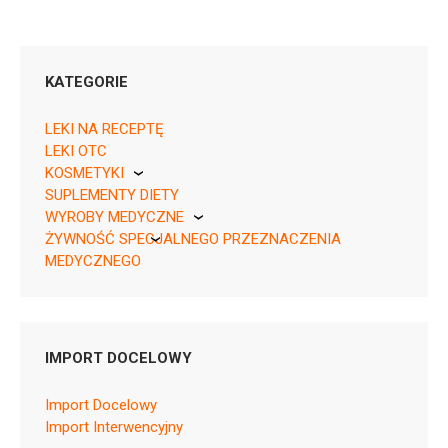
KATEGORIE
LEKI NA RECEPTĘ
LEKI OTC
KOSMETYKI
SUPLEMENTY DIETY
Pierre Fabre
05909991320423 ¦ OTC ¦ 120939
WYROBY MEDYCZNE
20 tabl.
ŻYWNOŚĆ SPECJALNEGO PRZEZNACZENIA
KikGel
05909991320430 ¦ OTC ¦ 120940
MEDYCZNEGO
28 tabl.
Nestle
05909991320447 ¦ OTC ¦ 120941
Nutricia
30 tabl.
05909991320454 ¦ OTC ¦ 120942
IMPORT DOCELOWY
50 tabl.
05909991320461 ¦ OTC ¦ 120943
Import Docelowy
56 tabl.
Import Interwencyjny
05909991320478 ¦ OTC ¦ 120944