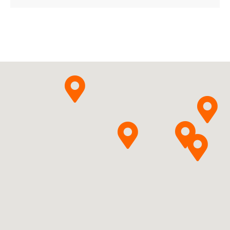
Alclometasoni
Pytanie o produkt
dipropionas
Delfarma Sp. z
o.o.