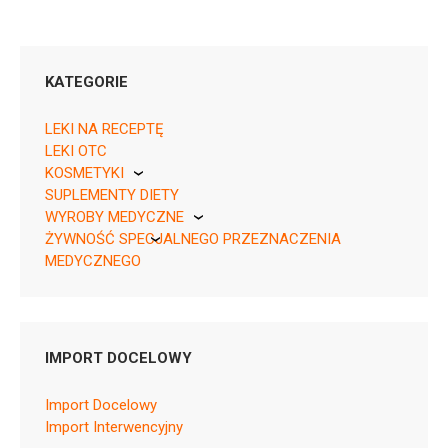
KATEGORIE
LEKI NA RECEPTĘ
LEKI OTC
KOSMETYKI
SUPLEMENTY DIETY
Pierre Fabre
05909991528133 ¦ Rp ¦ 152614
WYROBY MEDYCZNE
1 tuba 20 g
ŻYWNOŚĆ SPECJALNEGO PRZEZNACZENIA
KikGel
MEDYCZNEGO
Nestle
Nutricia
IMPORT DOCELOWY
D07AB10
Ulotka
Import Docelowy
Import Interwencyjny
ChPL