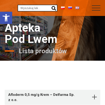
Otwórz pasek narzędzi
Apteka
Pod Lwem
Lista produktów
Afloderm 0,5 mg/g Krem – Delfarma Sp.
z o.o.