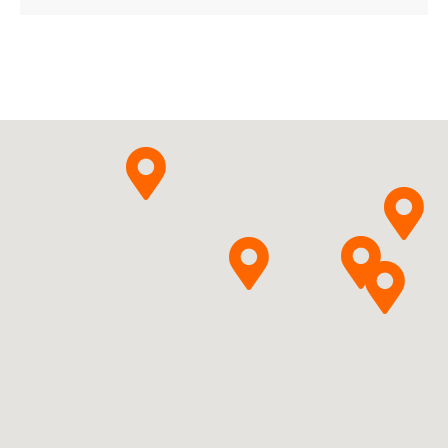
ChPL
Perindoprilum
Pytanie o produkt
argininum + Amlodipinum
Polfarmex S.A.