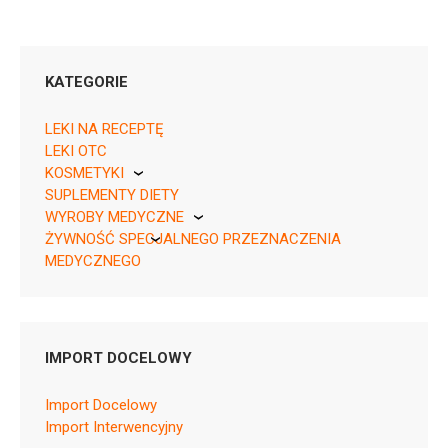
KATEGORIE
LEKI NA RECEPTĘ
LEKI OTC
KOSMETYKI
SUPLEMENTY DIETY
Pierre Fabre
05909991561833 ¦ Rp ¦ 159584
WYROBY MEDYCZNE
30 tabl. w blistrze
ŻYWNOŚĆ SPECJALNEGO PRZEZNACZENIA
KikGel
05909991561840 ¦ Rp ¦ 159585
MEDYCZNEGO
30 tabl. w pojemniku
Nestle
Nutricia
IMPORT DOCELOWY
C09BB04
Import Docelowy
Import Interwencyjny
Ulotka