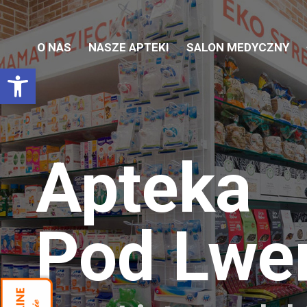
O NAS
NASZE APTEKI
SALON MEDYCZNY
Otwórz pasek narzędzi
Apteka
Pod Lw