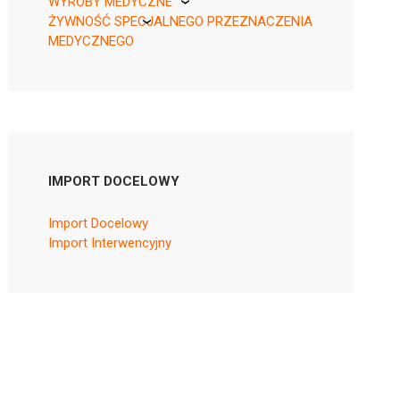
WYROBY MEDYCZNE
ŻYWNOŚĆ SPECJALNEGO PRZEZNACZENIA
KikGel
MEDYCZNEGO
Nestle
Nutricia
IMPORT DOCELOWY
Import Docelowy
Import Interwencyjny