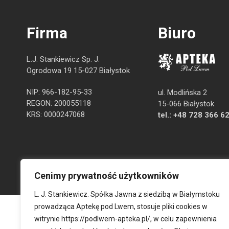
Firma
Biuro
L.J. Stankiewicz Sp. J.
Ogrodowa 19 15-027 Białystok
NIP: 966-182-95-33
ul. Modlińska 2
REGON: 200055118
15-066 Białystok
KRS: 0000247068
tel.:
+48 728 366 6
Cenimy prywatność użytkowników
L. J. Stankiewicz. Spółka Jawna z siedzibą w Białymstoku
prowadząca Aptekę pod Lwem, stosuje pliki cookies w
witrynie
https://podlwem-apteka.pl/
, w celu zapewnienia