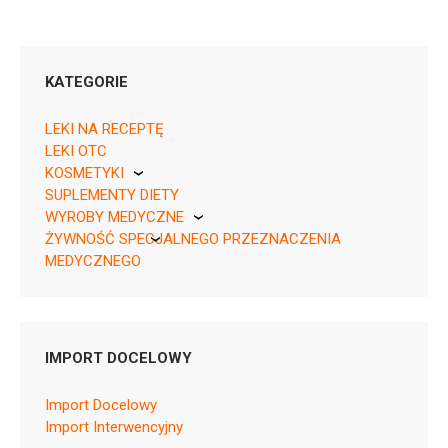
KATEGORIE
LEKI NA RECEPTĘ
LEKI OTC
KOSMETYKI
SUPLEMENTY DIETY
Pierre Fabre
05909990295012 ¦ Rp ¦ 844
WYROBY MEDYCZNE
30 tabl.
ŻYWNOŚĆ SPECJALNEGO PRZEZNACZENIA
KikGel
MEDYCZNEGO
Nestle
Nutricia
IMPORT DOCELOWY
N06AA04
Ulotka
Import Docelowy
Import Interwencyjny
ChPL