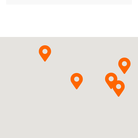
Clomipramini
hydrochloridum
Teva
Pytanie o produkt
Pharmaceuticals Polska Sp.
z o.o.