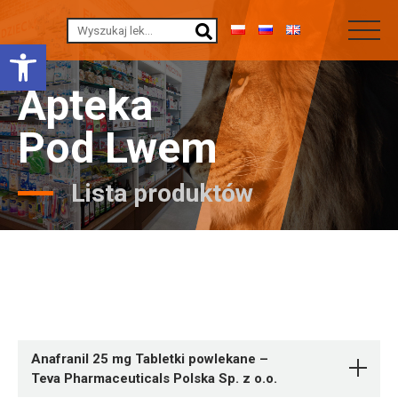
Otwórz pasek narzędzi
Apteka
Pod Lwem
Lista produktów
Anafranil 25 mg Tabletki powlekane –
Teva Pharmaceuticals Polska Sp. z o.o.