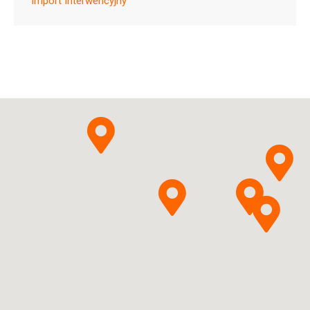
Import Interwencyjny
B01AF02
Ulotka
ChPL
Apixabanum
Gedeon
Pytanie o produkt
Richter Polska Sp. z o.o.