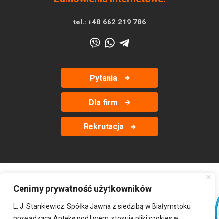
tel.:
+48 662 219 786
Pytania
Dla firm
Rekrutacja
Cenimy prywatność użytkowników
‹
›
L. J. Stankiewicz. Spółka Jawna z siedzibą w Białymstoku
prowadząca Aptekę pod Lwem, stosuje pliki cookies w