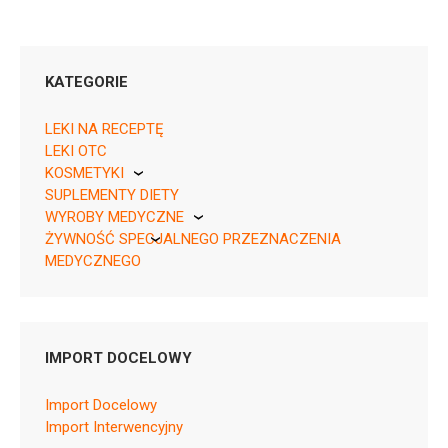
KATEGORIE
LEKI NA RECEPTĘ
LEKI OTC
KOSMETYKI
05909991555528 ¦ Rpz ¦ 158217
SUPLEMENTY DIETY
Pierre Fabre
56 tabl.
WYROBY MEDYCZNE
ŻYWNOŚĆ SPECJALNEGO PRZEZNACZENIA
KikGel
MEDYCZNEGO
Nestle
Nutricia
L04AA32
IMPORT DOCELOWY
Ulotka
Import Docelowy
ChPL
Import Interwencyjny