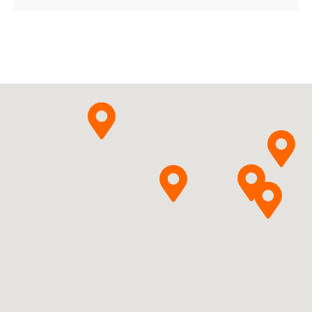
Apremilastum
Krka,
Pytanie o produkt
d.d., Novo mesto