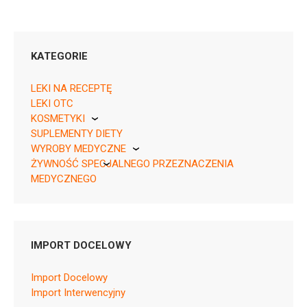
KATEGORIE
LEKI NA RECEPTĘ
LEKI OTC
KOSMETYKI
SUPLEMENTY DIETY
Pierre Fabre
WYROBY MEDYCZNE
ŻYWNOŚĆ SPECJALNEGO PRZEZNACZENIA
KikGel
MEDYCZNEGO
Nestle
Nutricia
IMPORT DOCELOWY
Pytanie o produkt
KIKGEL Sp. z o.o.
Import Docelowy
Import Interwencyjny