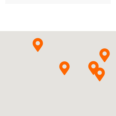
ChPL
Apixabanum
Ranbaxy
Pytanie o produkt
(Poland) Sp. z o.o.