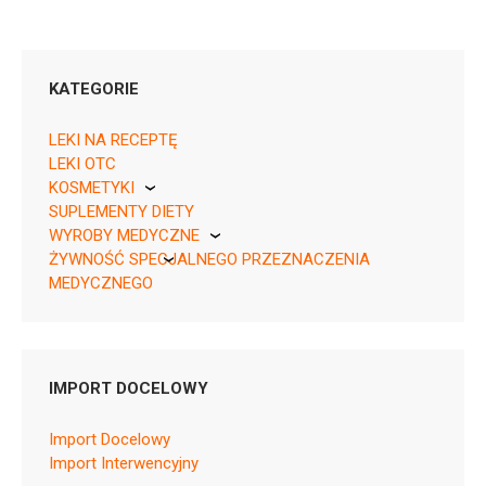
KATEGORIE
LEKI NA RECEPTĘ
LEKI OTC
KOSMETYKI
05909991566760 ¦ Rp ¦ 160857
SUPLEMENTY DIETY
Pierre Fabre
60 tabl. w blistrze
WYROBY MEDYCZNE
05909991566777 ¦ Rp ¦ 160858
ŻYWNOŚĆ SPECJALNEGO PRZEZNACZENIA
KikGel
60 tabl. w blistrze perforowanym
MEDYCZNEGO
Nestle
Nutricia
IMPORT DOCELOWY
B01AF02
Import Docelowy
Ulotka
Import Interwencyjny