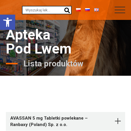
Otwórz pasek narzędzi
Apteka
Pod Lwem
Lista produktów
AVASSAN 5 mg Tabletki powlekane –
Ranbaxy (Poland) Sp. z o.o.