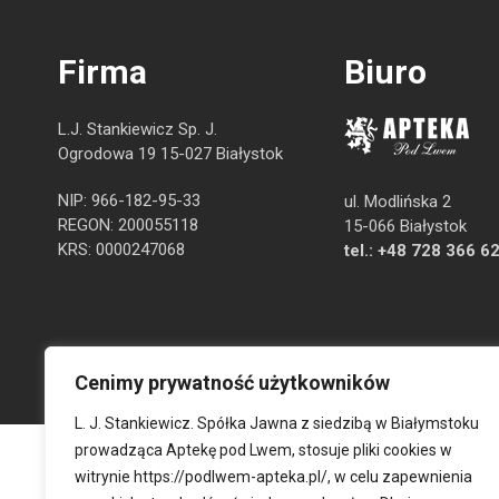
Firma
Biuro
L.J. Stankiewicz Sp. J.
Ogrodowa 19 15-027 Białystok
NIP: 966-182-95-33
ul. Modlińska 2
REGON: 200055118
15-066 Białystok
KRS: 0000247068
tel.:
+48 728 366 6
Cenimy prywatność użytkowników
L. J. Stankiewicz. Spółka Jawna z siedzibą w Białymstoku
prowadząca Aptekę pod Lwem, stosuje pliki cookies w
witrynie
https://podlwem-apteka.pl/
, w celu zapewnienia