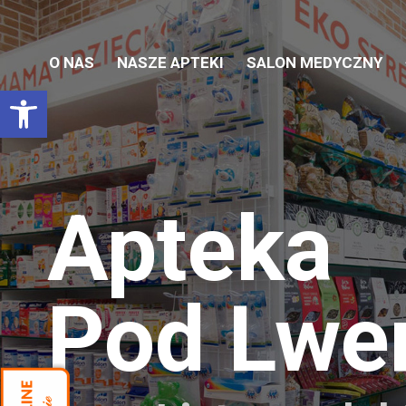
O NAS
NASZE APTEKI
SALON MEDYCZNY
Otwórz pasek narzędzi
Apteka
Pod Lw