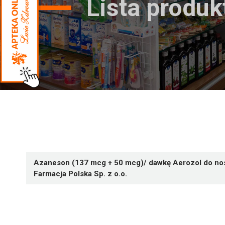
Lista produ
Azaneson (137 mcg + 50 mcg)/ dawkę Aerozol do nos
Farmacja Polska Sp. z o.o.