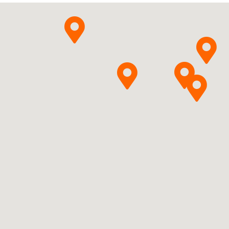
Pytanie o produkt
um + Fluticasoni propionas