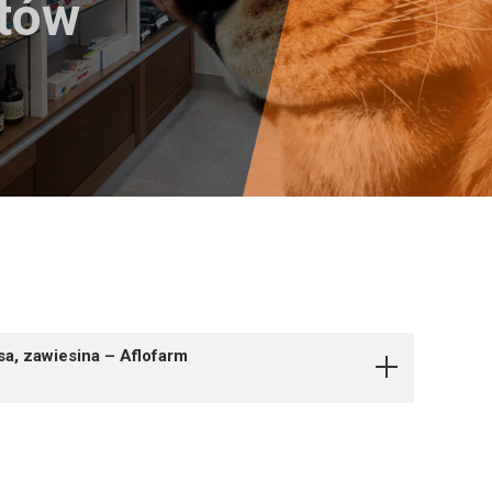
któw
a, zawiesina – Aflofarm