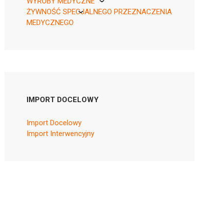
WYROBY MEDYCZNE
ŻYWNOŚĆ SPECJALNEGO PRZEZNACZENIA
KikGel
MEDYCZNEGO
Nestle
Nutricia
IMPORT DOCELOWY
Import Docelowy
Import Interwencyjny