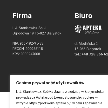
Firma
Biuro
L.J. Stankiewicz Sp. J.
Ogrodowa 19 15-027 Białystok
NIP: 966-182-95-33
ul. Modlińska 2
REGON: 200055118
15-066 Białystok
KRS: 0000247068
tel.:
+48 728 366 6
Cenimy prywatność użytkowników
L. J. Stankiewicz. Spółka Jawna z siedzibą w Białymstoku
prowadząca Aptekę pod Lwem, stosuje pliki cookies w
witrynie
https://podlwem-apteka.pl/
, w celu zapewnienia