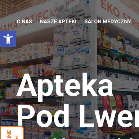
O NAS
NASZE APTEKI
SALON MEDYCZNY
Otwórz pasek narzędzi
Apteka
Pod Lw