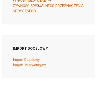
WYROBY MEDYCZNE
ŻYWNOŚĆ SPECJALNEGO PRZEZNACZENIA
KikGel
MEDYCZNEGO
Nestle
Nutricia
IMPORT DOCELOWY
Import Docelowy
Import Interwencyjny