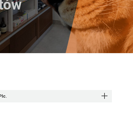
któw
Plc.