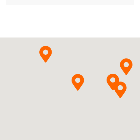
ChPL
Aristo Pharma Sp. z
Pytanie o produkt
o.o.
Mirabegronum