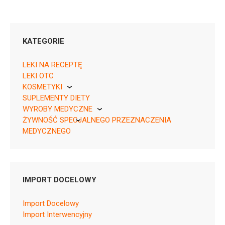
KATEGORIE
LEKI NA RECEPTĘ
LEKI OTC
KOSMETYKI
05909991555672 ¦ Rp ¦ 158275
SUPLEMENTY DIETY
Pierre Fabre
30 tabl.
WYROBY MEDYCZNE
05909991555689 ¦ Rp ¦ 158276
ŻYWNOŚĆ SPECJALNEGO PRZEZNACZENIA
KikGel
90 tabl.
MEDYCZNEGO
Nestle
Nutricia
IMPORT DOCELOWY
G04BD12
Import Docelowy
Ulotka
Import Interwencyjny