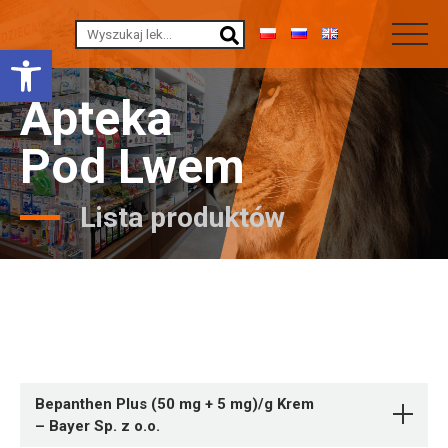
Otwórz pasek narzędzi
Apteka
Pod Lwem
Lista produktów
Bepanthen Plus (50 mg + 5 mg)/g Krem
– Bayer Sp. z o.o.