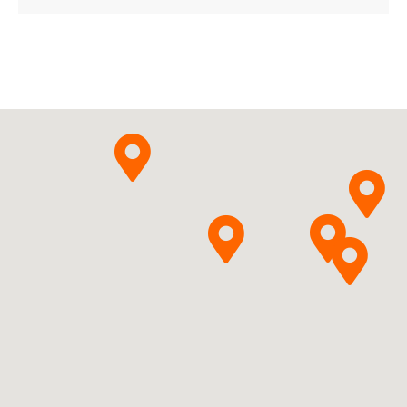
D08AC52
Ulotka
ChPL
Bayer Sp. z o.o.
Dexpanthenolum +
Pytanie o produkt
Chlorhexidini
hydrochloridum