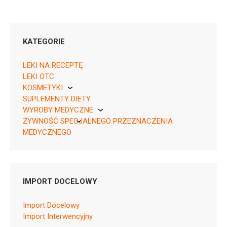
KATEGORIE
LEKI NA RECEPTĘ
LEKI OTC
KOSMETYKI
SUPLEMENTY DIETY
Pierre Fabre
WYROBY MEDYCZNE
05909990683727 ¦ OTC ¦ 1819
ŻYWNOŚĆ SPECJALNEGO PRZEZNACZENIA
KikGel
1 op. 30 g
MEDYCZNEGO
05909990683710 ¦ OTC ¦ 18511
Nestle
1 op. 3,5 g
Nutricia
05909990683734 ¦ OTC ¦ 18512
1 op. 100 g
IMPORT DOCELOWY
Import Docelowy
Import Interwencyjny