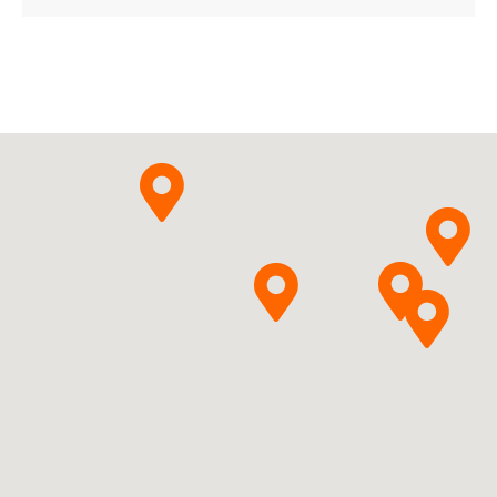
ChPL
Bosutinibum
STADA
Pytanie o produkt
Arzneimittel AG