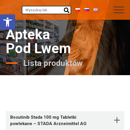
Otwórz pasek narzędzi
Apteka
Pod Lwem
Lista produktów
Bosutinib Stada 100 mg Tabletki
powlekane – STADA Arzneimittel AG