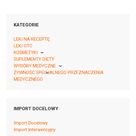
KATEGORIE
LEKI NA RECEPTĘ
LEKI OTC
KOSMETYKI
05909991538484 ¦ Rpz ¦ 154423
SUPLEMENTY DIETY
Pierre Fabre
112 tabl.
WYROBY MEDYCZNE
05909991538491 ¦ Rpz ¦ 154424
ŻYWNOŚĆ SPECJALNEGO PRZEZNACZENIA
KikGel
28 tabl.
MEDYCZNEGO
¦ UR/Z/4c/054/26 – 05400581011665
Nestle
Nutricia
IMPORT DOCELOWY
L01EA04
Import Docelowy
Import Interwencyjny
Ulotka