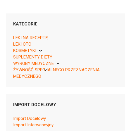
KATEGORIE
LEKI NA RECEPTĘ
LEKI OTC
KOSMETYKI
SUPLEMENTY DIETY
Pierre Fabre
WYROBY MEDYCZNE
ŻYWNOŚĆ SPECJALNEGO PRZEZNACZENIA
KikGel
04029799168056 ¦ OTC ¦ 113820
MEDYCZNEGO
1 butelka 100 ml
Nestle
Nutricia
IMPORT DOCELOWY
Import Docelowy
Import Interwencyjny
Ulotka