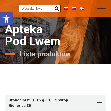
Otwórz pasek narzędzi
Apteka
Pod Lwem
Lista produktów
Bronchipret TE 15 g + 1,5 g Syrop –
Bionorica SE