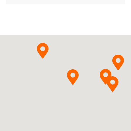
ChPL
Bionorica SE
Thymi
herbae extractum fluidum +
Pytanie o produkt
Hederae helicis extractum
fluidum