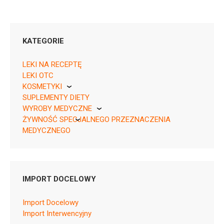
KATEGORIE
LEKI NA RECEPTĘ
LEKI OTC
KOSMETYKI
05909991536619 ¦ Rp ¦ 153927
SUPLEMENTY DIETY
Pierre Fabre
1 blister 56 kaps.
WYROBY MEDYCZNE
ŻYWNOŚĆ SPECJALNEGO PRZEZNACZENIA
KikGel
MEDYCZNEGO
Nestle
Nutricia
N03AX16
IMPORT DOCELOWY
Ulotka
Import Docelowy
ChPL
Import Interwencyjny