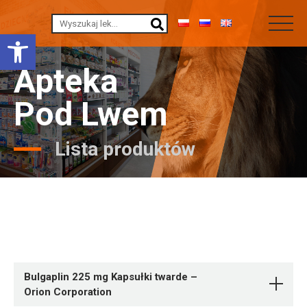
Otwórz pasek narzędzi
Apteka
Pod Lwem
Lista produktów
Bulgaplin 225 mg Kapsułki twarde –
Orion Corporation