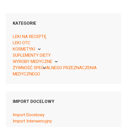
KATEGORIE
LEKI NA RECEPTĘ
LEKI OTC
KOSMETYKI
05909991536572 ¦ Rp ¦ 153923
SUPLEMENTY DIETY
Pierre Fabre
1 blister 56 kaps.
WYROBY MEDYCZNE
ŻYWNOŚĆ SPECJALNEGO PRZEZNACZENIA
KikGel
MEDYCZNEGO
Nestle
Nutricia
N03AX16
IMPORT DOCELOWY
Ulotka
Import Docelowy
ChPL
Import Interwencyjny