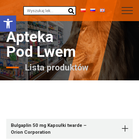
Otwórz pasek narzędzi
Apteka
Pod Lwem
Lista produktów
Bulgaplin 50 mg Kapsułki twarde –
Orion Corporation