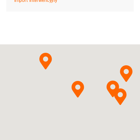
Import Interwencyjny
N02AE01
Ulotka
ChPL
Buprenorphinum
Pytanie o produkt
Zakłady Farmaceutyczne
POLPHARMA S.A.