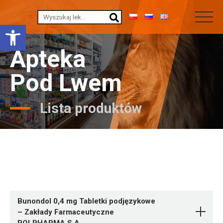
Otwórz pasek narzędzi
Apteka
Pod Lwem
Lista produktów
Bunondol 0,4 mg Tabletki podjęzykowe
– Zakłady Farmaceutyczne