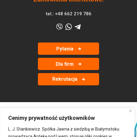
tel.:
+48 662 219 786
Pytania
Dla firm
Rekrutacja
Cenimy prywatność użytkowników
‹
›
L. J. Stankiewicz. Spółka Jawna z siedzibą w Białymstoku
prowadząca Aptekę pod Lwem, stosuje pliki cookies w