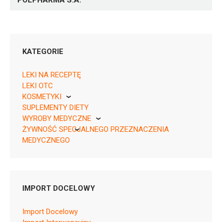
POLPHARMA S.A.
KATEGORIE
LEKI NA RECEPTĘ
LEKI OTC
KOSMETYKI
SUPLEMENTY DIETY
Pierre Fabre
05909990351817 ¦ Rp ¦ 2169
WYROBY MEDYCZNE
30 tabl. w fiolce
ŻYWNOŚĆ SPECJALNEGO PRZEZNACZENIA
KikGel
05909990351824 ¦ Rpw ¦ Skasowane ¦ 15411
MEDYCZNEGO
30 tabl. w blistrach
Nestle
05909991235642 ¦ Rp ¦ 110589
Nutricia
30 tabl. w blistrach
IMPORT DOCELOWY
Import Docelowy