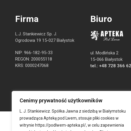
Firma
Biuro
L.J. Stankiewicz Sp. J.
Ogrodowa 19 15-027 Białystok
NIP: 966-182-95-33
ul. Modlińska 2
REGON: 200055118
15-066 Białystok
KRS: 0000247068
tel.:
+48 728 366 6
Cenimy prywatność użytkowników
L. J. Stankiewicz. Spółka Jawna z siedzibą w Białymstoku
prowadząca Aptekę pod Lwem, stosuje pliki cookies w
witrynie
https://podlwem-apteka.pl/
, w celu zapewnienia