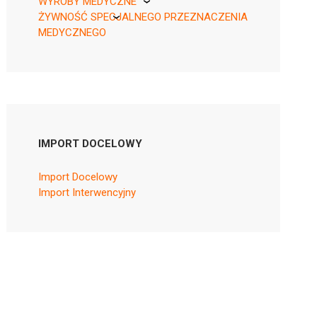
WYROBY MEDYCZNE
ŻYWNOŚĆ SPECJALNEGO PRZEZNACZENIA
KikGel
MEDYCZNEGO
Nestle
Nutricia
IMPORT DOCELOWY
Import Docelowy
Import Interwencyjny