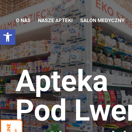
O NAS
NASZE APTEKI
SALON MEDYCZNY
Otwórz pasek narzędzi
Apteka
Pod Lw