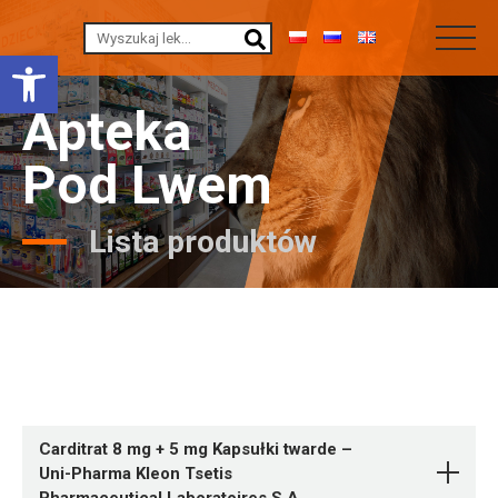
Otwórz pasek narzędzi
Apteka
Pod Lwem
Lista produktów
Carditrat 8 mg + 5 mg Kapsułki twarde –
Uni-Pharma Kleon Tsetis