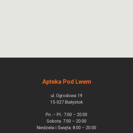
Candesartanum
cilexetili + Amlodipinum
Uni-
Pytanie o produkt
Pharma Kleon Tsetis
Pharmaceutical Laboratoires
S.A.
Apteka Pod Lwem
ul. Ogrodowa 19
15-027 Białystok
Pn. – Pt.: 7:00 – 20:00
Sobota: 7:00 – 20:00
Niedziela i Święta: 8:00 – 20:00