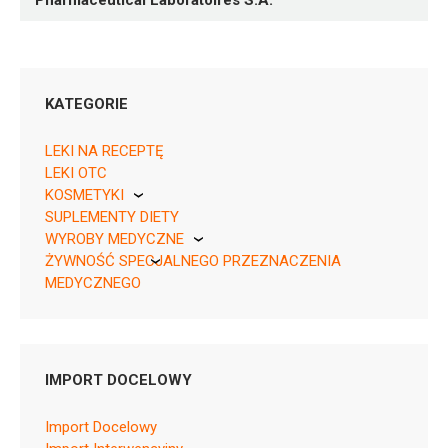
Pharmaceutical Laboratoires S.A.
KATEGORIE
LEKI NA RECEPTĘ
LEKI OTC
KOSMETYKI
SUPLEMENTY DIETY
Pierre Fabre
05909991578367 ¦ Rp ¦ 162562
WYROBY MEDYCZNE
14 kaps.
ŻYWNOŚĆ SPECJALNEGO PRZEZNACZENIA
KikGel
05909991578374 ¦ Rp ¦ 162563
MEDYCZNEGO
28 kaps.
Nestle
05909991578381 ¦ Rp ¦ 162564
Nutricia
30 kaps.
05909991578398 ¦ Rp ¦ 162565
IMPORT DOCELOWY
56 kaps.
05909991578404 ¦ Rp ¦ 162566
Import Docelowy
60 kaps.