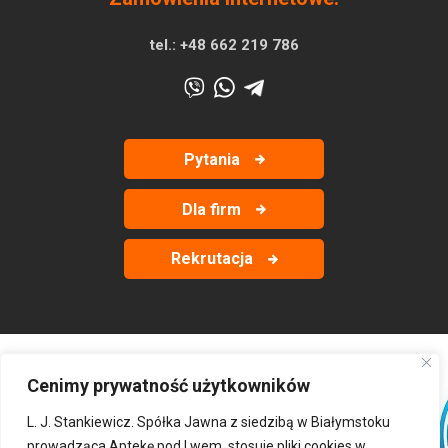
tel.:
+48 662 219 786
Pytania
Dla firm
Rekrutacja
Cenimy prywatność użytkowników
‹
›
L. J. Stankiewicz. Spółka Jawna z siedzibą w Białymstoku
prowadząca Aptekę pod Lwem, stosuje pliki cookies w