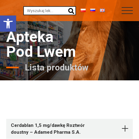
Otwórz pasek narzędzi
Apteka
Pod Lwem
Lista produktów
Cerdablan 1,5 mg/dawkę Roztwór
doustny – Adamed Pharma S.A.