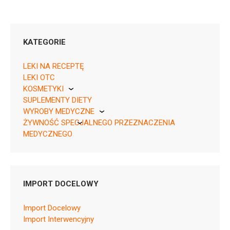
KATEGORIE
LEKI NA RECEPTĘ
LEKI OTC
KOSMETYKI
05909991570491 ¦ Rp ¦ 161442
SUPLEMENTY DIETY
Pierre Fabre
1 poj. 100 dawek
WYROBY MEDYCZNE
ŻYWNOŚĆ SPECJALNEGO PRZEZNACZENIA
KikGel
MEDYCZNEGO
Nestle
Nutricia
N07BA04
IMPORT DOCELOWY
Ulotka
Import Docelowy
ChPL
Import Interwencyjny