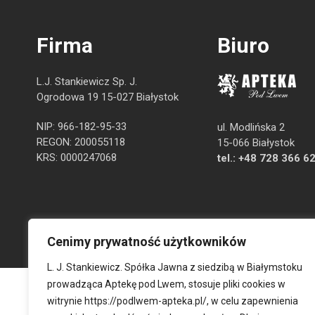
Firma
Biuro
L.J. Stankiewicz Sp. J.
Ogrodowa 19 15-027 Białystok
NIP: 966-182-95-33
ul. Modlińska 2
REGON: 200055118
15-066 Białystok
KRS: 0000247068
tel.:
+48 728 366 6
Cenimy prywatność użytkowników
L. J. Stankiewicz. Spółka Jawna z siedzibą w Białymstoku
prowadząca Aptekę pod Lwem, stosuje pliki cookies w
witrynie
https://podlwem-apteka.pl/
, w celu zapewnienia