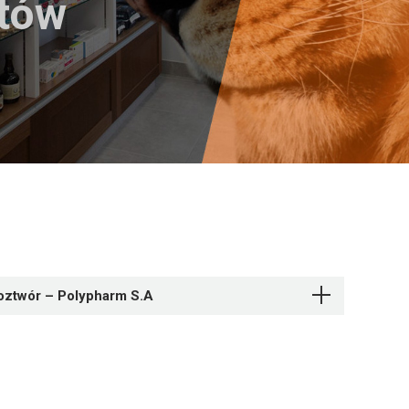
któw
roztwór – Polypharm S.A