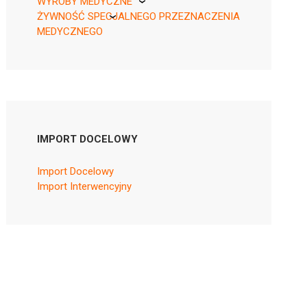
WYROBY MEDYCZNE
ŻYWNOŚĆ SPECJALNEGO PRZEZNACZENIA
KikGel
MEDYCZNEGO
Nestle
Nutricia
IMPORT DOCELOWY
Import Docelowy
Import Interwencyjny