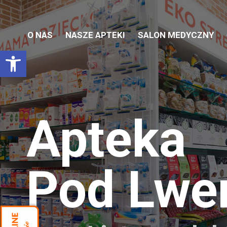
O NAS
NASZE APTEKI
SALON MEDYCZNY
Otwórz pasek narzędzi
Apteka
Pod Lw