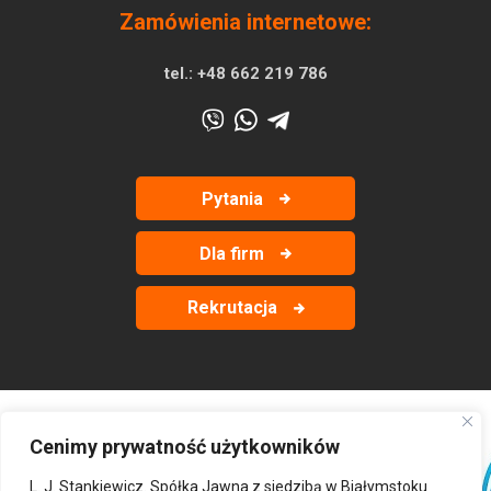
Zamówienia internetowe:
tel.:
+48 662 219 786
Pytania
Dla firm
Rekrutacja
Cenimy prywatność użytkowników
‹
›
L. J. Stankiewicz. Spółka Jawna z siedzibą w Białymstoku