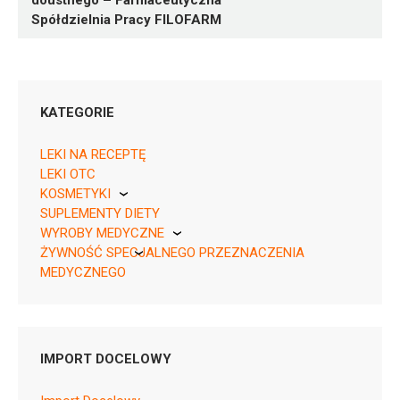
doustnego – Farmaceutyczna
Spółdzielnia Pracy FILOFARM
KATEGORIE
LEKI NA RECEPTĘ
LEKI OTC
KOSMETYKI
SUPLEMENTY DIETY
Pierre Fabre
WYROBY MEDYCZNE
05909990210817 ¦ Rp ¦ 61274
ŻYWNOŚĆ SPECJALNEGO PRZEZNACZENIA
KikGel
1 poj. 220 g
MEDYCZNEGO
Nestle
Nutricia
IMPORT DOCELOWY