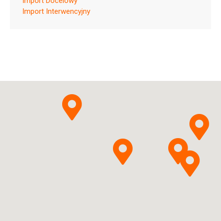
Import Docelowy
Ulotka
Import Interwencyjny
ChPL
Farmaceutyczna
Spółdzielnia Pracy
Pytanie o produkt
FILOFARM
Kalii citras +
Natrii citras + Acidum
citricum