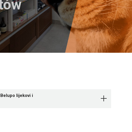
któw
lupo lijekovi i