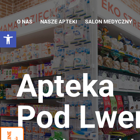
O NAS
NASZE APTEKI
SALON MEDYCZNY
Otwórz pasek narzędzi
Apteka
Pod Lw