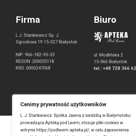
Firma
Biuro
L.J. Stankiewicz Sp. J.
Ogrodowa 19 15-027 Białystok
NIP: 966-182-95-33
ul. Modlińska 2
REGON: 200055118
15-066 Białystok
KRS: 0000247068
tel.:
+48 728 366 6
Cenimy prywatność użytkowników
L. J. Stankiewicz. Spółka Jawna z siedzibą w Białymstoku
prowadząca Aptekę pod Lwem, stosuje pliki cookies w
witrynie
https://podlwem-apteka.pl/
, w celu zapewnienia