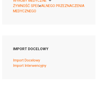
WYROBY MEDYCZNE
ŻYWNOŚĆ SPECJALNEGO PRZEZNACZENIA
KikGel
MEDYCZNEGO
Nestle
Nutricia
IMPORT DOCELOWY
Import Docelowy
Import Interwencyjny