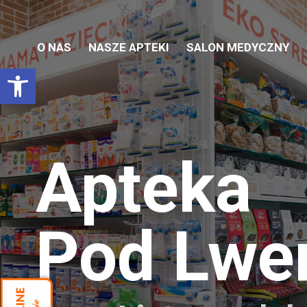
O NAS
NASZE APTEKI
SALON MEDYCZNY
Otwórz pasek narzędzi
Apteka
Pod Lw