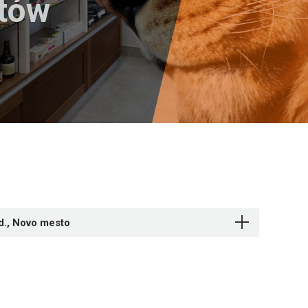
któw
d., Novo mesto