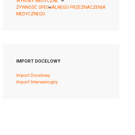
WYROBY MEDYCZNE
ŻYWNOŚĆ SPECJALNEGO PRZEZNACZENIA
KikGel
MEDYCZNEGO
Nestle
Nutricia
IMPORT DOCELOWY
Import Docelowy
Import Interwencyjny