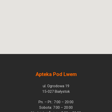
05909991567477 ¦ Lz ¦ 160944
10 fiol. 10 ml
L01AA01
Ulotka
ChPL
Apteka Pod Lwem
ul. Ogrodowa 19
Accord Healthcare
15-027 Białystok
Pytanie o produkt
Polska Sp. z o.o.
Cyclophosphamidum
Pn. – Pt.: 7:00 – 20:00
Sobota: 7:00 – 20:00