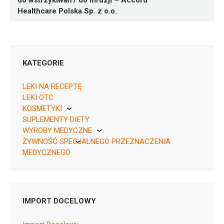
do wstrzykiwań / do infuzji – Accord
Healthcare Polska Sp. z o.o.
KATEGORIE
LEKI NA RECEPTĘ
LEKI OTC
KOSMETYKI
SUPLEMENTY DIETY
Pierre Fabre
05909991567323 ¦ Lz ¦ 160928
WYROBY MEDYCZNE
1 fiol. 1 ml
ŻYWNOŚĆ SPECJALNEGO PRZEZNACZENIA
KikGel
05909991567330 ¦ Lz ¦ 160929
MEDYCZNEGO
5 fiol. 1 ml
Nestle
05909991567347 ¦ Lz ¦ 160930
Nutricia
6 fiol. 1 ml
05909991567354 ¦ Lz ¦ 160931
IMPORT DOCELOWY
10 fiol. 1 ml
05909991567361 ¦ Lz ¦ 160932