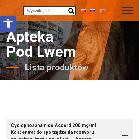
Otwórz pasek narzędzi
Apteka
Pod Lwem
Lista produktów
Cyclophosphamide Accord 200 mg/ml
Koncentrat do sporządzania roztworu