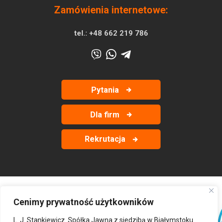
Zamówienia internetowe:
tel.:
+48 662 219 786
Pytania
Dla firm
Rekrutacja
Cenimy prywatność użytkowników
‹
›
L. J. Stankiewicz. Spółka Jawna z siedzibą w Białymstoku