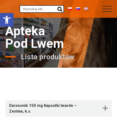
Otwórz pasek narzędzi
Apteka
Pod Lwem
Lista produktów
Daroxomb 150 mg Kapsułki twarde –
Zentiva, k.s.