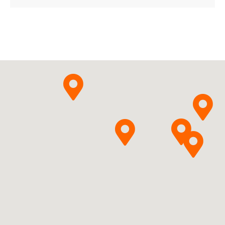
B01AE07
Ulotka
ChPL
Dabigatranum
Pytanie o produkt
etexilatum
Zentiva, k.s.