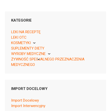
KATEGORIE
LEKI NA RECEPTĘ
LEKI OTC
KOSMETYKI
SUPLEMENTY DIETY
Pierre Fabre
05909991536923 ¦ Rp ¦ 154074
WYROBY MEDYCZNE
10 kaps.
ŻYWNOŚĆ SPECJALNEGO PRZEZNACZENIA
KikGel
08594739273948 ¦ Rp ¦ 154075
MEDYCZNEGO
30 kaps.
Nestle
08594739273979 ¦ Rp ¦ 154076
Nutricia
60 kaps.
05909991536930 ¦ Rp ¦ 154077
IMPORT DOCELOWY
100 kaps.
05909991536947 ¦ Rp ¦ 154078
Import Docelowy
180 kaps.
Import Interwencyjny