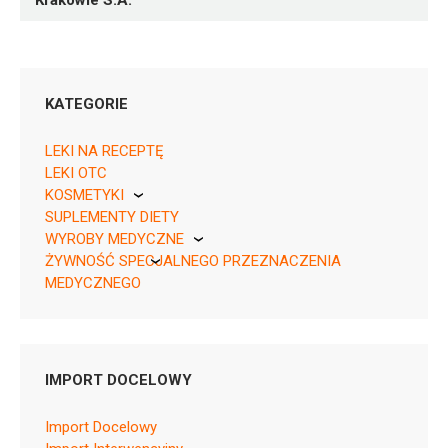
Krakowie S.A.
KATEGORIE
LEKI NA RECEPTĘ
LEKI OTC
KOSMETYKI
SUPLEMENTY DIETY
Pierre Fabre
05909990005413 ¦ OTC ¦ 2965
WYROBY MEDYCZNE
1 op. 100 ml
ŻYWNOŚĆ SPECJALNEGO PRZEZNACZENIA
KikGel
MEDYCZNEGO
Nestle
Nutricia
IMPORT DOCELOWY
P03A
Import Docelowy
Ulotka