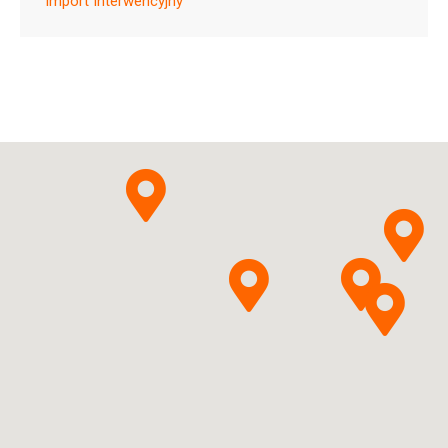
Import Interwencyjny
ChPL
Delphini consolidae
tinctura
Krakowskie Zakłady
Pytanie o produkt
Zielarskie "Herbapol" w
Krakowie S.A.