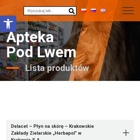
Otwórz pasek narzędzi
Apteka
Pod Lwem
Lista produktów
Delacet – Płyn na skórę – Krakowskie
Zakłady Zielarskie „Herbapol” w