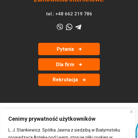
tel.:
+48 662 219 786
Pytania
Dla firm
Rekrutacja
Cenimy prywatność użytkowników
‹
›
L. J. Stankiewicz. Spółka Jawna z siedzibą w Białymstoku
prowadząca Aptekę pod Lwem, stosuje pliki cookies w