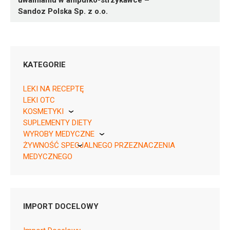
uwalnianiu w ampułko-strzykawce –
Sandoz Polska Sp. z o.o.
KATEGORIE
LEKI NA RECEPTĘ
LEKI OTC
KOSMETYKI
05909991585204 ¦ Rp ¦ 163892
SUPLEMENTY DIETY
Pierre Fabre
1 amp.-strzyk. 1,5 ml ¦ 2 igły
WYROBY MEDYCZNE
ŻYWNOŚĆ SPECJALNEGO PRZEZNACZENIA
KikGel
MEDYCZNEGO
Nestle
Nutricia
N05AX13
IMPORT DOCELOWY
Ulotka