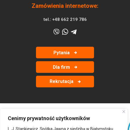
Zamówienia internetowe:
tel.:
+48 662 219 786
Pytania
Dla firm
Rekrutacja
Cenimy prywatność użytkowników
‹
›
L. J. Stankiewicz. Spółka Jawna z siedzibą w Białymstoku