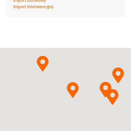
Import Docelowy
ChPL
Import Interwencyjny
Paliperidonum
Sandoz
Pytanie o produkt
Polska Sp. z o.o.