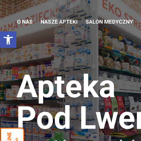
O NAS
NASZE APTEKI
SALON MEDYCZNY
Otwórz pasek narzędzi
Apteka
Pod Lw