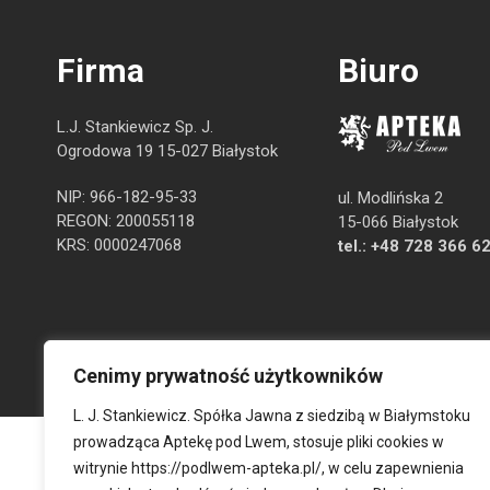
Firma
Biuro
L.J. Stankiewicz Sp. J.
Ogrodowa 19 15-027 Białystok
NIP: 966-182-95-33
ul. Modlińska 2
REGON: 200055118
15-066 Białystok
KRS: 0000247068
tel.:
+48 728 366 6
Cenimy prywatność użytkowników
L. J. Stankiewicz. Spółka Jawna z siedzibą w Białymstoku
prowadząca Aptekę pod Lwem, stosuje pliki cookies w
witrynie
https://podlwem-apteka.pl/
, w celu zapewnienia