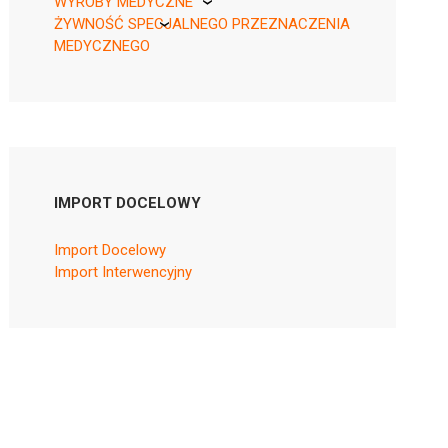
WYROBY MEDYCZNE
ŻYWNOŚĆ SPECJALNEGO PRZEZNACZENIA
KikGel
MEDYCZNEGO
Nestle
Nutricia
IMPORT DOCELOWY
Import Docelowy
Import Interwencyjny