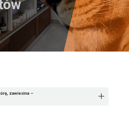
któw
órę, zawiesina –