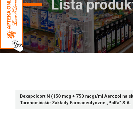
Lista produ
Dexapolcort N (150 mcg + 750 mcg)/ml Aerozol na sk
Tarchomińskie Zakłady Farmaceutyczne „Polfa” S.A.