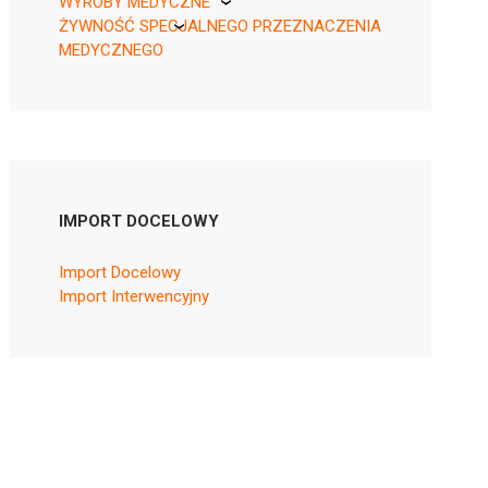
WYROBY MEDYCZNE
ŻYWNOŚĆ SPECJALNEGO PRZEZNACZENIA
KikGel
MEDYCZNEGO
Nestle
Nutricia
IMPORT DOCELOWY
Import Docelowy
Import Interwencyjny