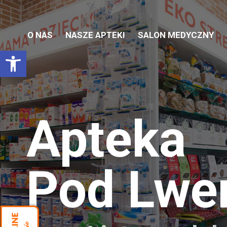
O NAS
NASZE APTEKI
SALON MEDYCZNY
Otwórz pasek narzędzi
Apteka
Pod Lw