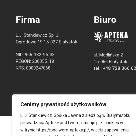
Firma
Biuro
L.J. Stankiewicz Sp. J.
Ogrodowa 19 15-027 Białystok
NIP: 966-182-95-33
ul. Modlińska 2
REGON: 200055118
15-066 Białystok
KRS: 0000247068
tel.:
+48 728 366 6
Cenimy prywatność użytkowników
L. J. Stankiewicz. Spółka Jawna z siedzibą w Białymstoku
prowadząca Aptekę pod Lwem, stosuje pliki cookies w
witrynie
https://podlwem-apteka.pl/
, w celu zapewnienia