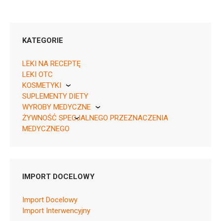
KATEGORIE
LEKI NA RECEPTĘ
LEKI OTC
KOSMETYKI
SUPLEMENTY DIETY
Pierre Fabre
05909991512675 ¦ Rp ¦ 149755
WYROBY MEDYCZNE
30 tabl.
ŻYWNOŚĆ SPECJALNEGO PRZEZNACZENIA
KikGel
05909991512682 ¦ Rp ¦ 149756
MEDYCZNEGO
50 tabl.
Nestle
Nutricia
IMPORT DOCELOWY
M01AB05
Import Docelowy
Import Interwencyjny
Ulotka