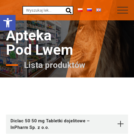
Otwórz pasek narzędzi
Apteka
Pod Lwem
Lista produktów
Diclac 50 50 mg Tabletki dojelitowe –
InPharm Sp. z o.o.