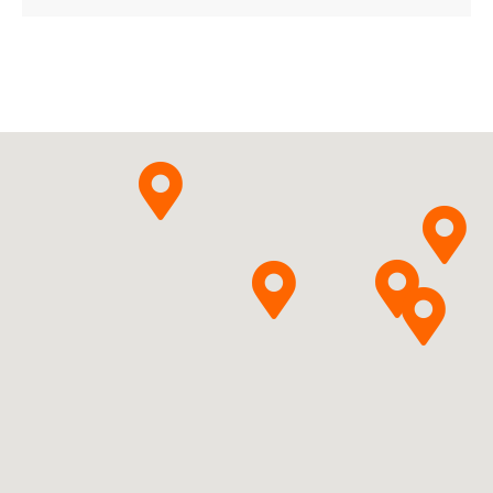
ChPL
Diclofenacum natricum
Pytanie o produkt
InPharm Sp. z o.o.