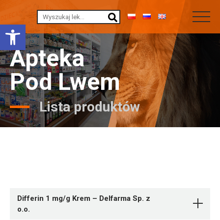
Otwórz pasek narzędzi
Apteka
Pod Lwem
Lista produktów
Differin 1 mg/g Krem – Delfarma Sp. z
o.o.