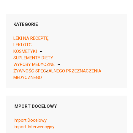
KATEGORIE
LEKI NA RECEPTĘ
LEKI OTC
KOSMETYKI
05909997010571 ¦ Rp ¦ 71569
SUPLEMENTY DIETY
Pierre Fabre
1 tuba 30 g
WYROBY MEDYCZNE
ŻYWNOŚĆ SPECJALNEGO PRZEZNACZENIA
KikGel
MEDYCZNEGO
Nestle
Nutricia
D10AD03
IMPORT DOCELOWY
Ulotka
Import Docelowy
ChPL
Import Interwencyjny