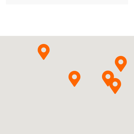
Adapalenum
Delfarma
Pytanie o produkt
Sp. z o.o.