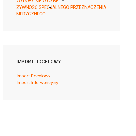
WYROBY MEDYCZNE
ŻYWNOŚĆ SPECJALNEGO PRZEZNACZENIA
KikGel
MEDYCZNEGO
Nestle
Nutricia
IMPORT DOCELOWY
Import Docelowy
Import Interwencyjny