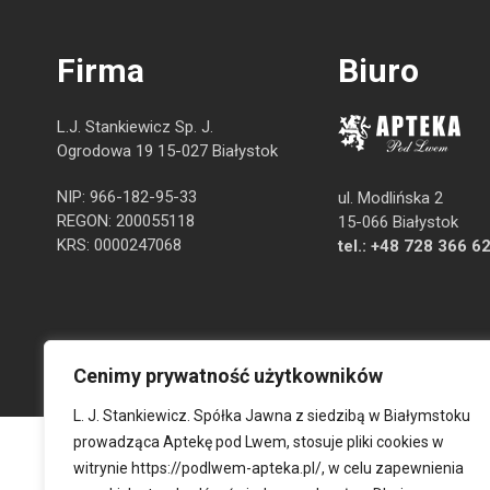
Firma
Biuro
L.J. Stankiewicz Sp. J.
Ogrodowa 19 15-027 Białystok
NIP: 966-182-95-33
ul. Modlińska 2
REGON: 200055118
15-066 Białystok
KRS: 0000247068
tel.:
+48 728 366 6
Cenimy prywatność użytkowników
L. J. Stankiewicz. Spółka Jawna z siedzibą w Białymstoku
prowadząca Aptekę pod Lwem, stosuje pliki cookies w
witrynie
https://podlwem-apteka.pl/
, w celu zapewnienia