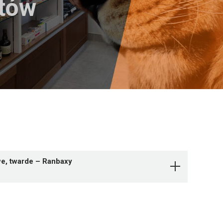
któw
we, twarde – Ranbaxy