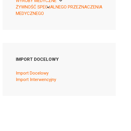
WYROBY MEDYCZNE
ŻYWNOŚĆ SPECJALNEGO PRZEZNACZENIA
KikGel
MEDYCZNEGO
Nestle
Nutricia
IMPORT DOCELOWY
Import Docelowy
Import Interwencyjny