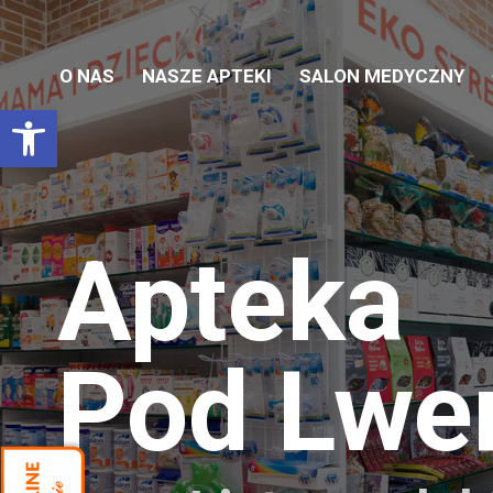
O NAS
NASZE APTEKI
SALON MEDYCZNY
Otwórz pasek narzędzi
Apteka
Pod Lw