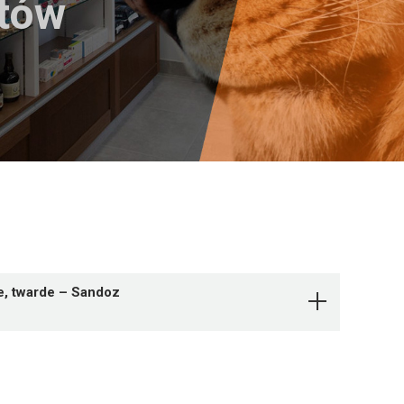
któw
e, twarde – Sandoz