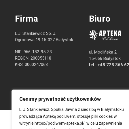
Firma
Biuro
L.J. Stankiewicz Sp. J.
Ogrodowa 19 15-027 Białystok
NIP: 966-182-95-33
ul. Modlińska 2
REGON: 200055118
15-066 Białystok
KRS: 0000247068
tel.:
+48 728 366 6
Cenimy prywatność użytkowników
L. J. Stankiewicz. Spółka Jawna z siedzibą w Białymstoku
prowadząca Aptekę pod Lwem, stosuje pliki cookies w
witrynie
https://podlwem-apteka.pl/
, w celu zapewnienia