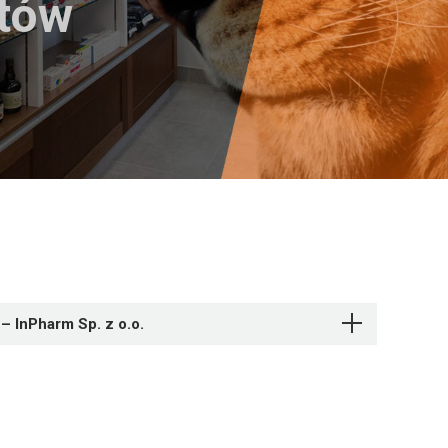
któw
– InPharm Sp. z o.o.