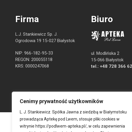
Firma
Biuro
L.J. Stankiewicz Sp. J.
Ogrodowa 19 15-027 Białystok
NIP: 966-182-95-33
ul. Modlińska 2
REGON: 200055118
15-066 Białystok
KRS: 0000247068
tel.:
+48 728 366 6
Cenimy prywatność użytkowników
L. J. Stankiewicz. Spółka Jawna z siedzibą w Białymstoku
prowadząca Aptekę pod Lwem, stosuje pliki cookies w
witrynie
https://podlwem-apteka.pl/
, w celu zapewnienia