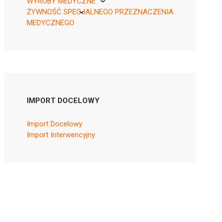
WYROBY MEDYCZNE
ŻYWNOŚĆ SPECJALNEGO PRZEZNACZENIA
KikGel
MEDYCZNEGO
Nestle
Nutricia
IMPORT DOCELOWY
Import Docelowy
Import Interwencyjny