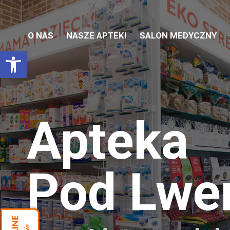
O NAS
NASZE APTEKI
SALON MEDYCZNY
Otwórz pasek narzędzi
Apteka
Pod Lw