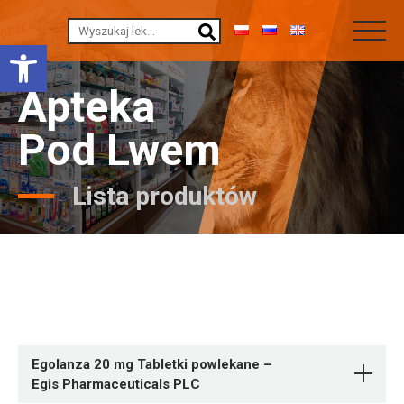
Otwórz pasek narzędzi
Apteka
Pod Lwem
Lista produktów
Egolanza 20 mg Tabletki powlekane –
Egis Pharmaceuticals PLC