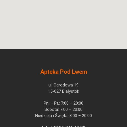
Ulotka
ChPL
Egis Pharmaceuticals
Pytanie o produkt
PLC
Olanzapinum
Apteka Pod Lwem
ul. Ogrodowa 19
15-027 Białystok
Pn. – Pt.: 7:00 – 20:00
Sobota: 7:00 – 20:00
Niedziela i Święta: 8:00 – 20:00