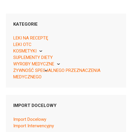
KATEGORIE
LEKI NA RECEPTĘ
LEKI OTC
KOSMETYKI
05995327199122 ¦ Rp ¦ 158169
SUPLEMENTY DIETY
Pierre Fabre
28 tabl.
WYROBY MEDYCZNE
05995327199139 ¦ Rp ¦ 158170
ŻYWNOŚĆ SPECJALNEGO PRZEZNACZENIA
KikGel
35 tabl.
MEDYCZNEGO
05995327199146 ¦ Rp ¦ 158171
Nestle
42 tabl.
Nutricia
05995327199153 ¦ Rp ¦ 158172
49 tabl.
IMPORT DOCELOWY
05995327199160 ¦ Rp ¦ 158173
56 tabl.
Import Docelowy
05995327199177 ¦ Rp ¦ 158174
Import Interwencyjny
63 tabl.