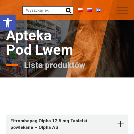
Otwórz pasek narzędzi
Apteka
Pod Lwem
Lista produktów
Eltrombopag Olpha 12,5 mg Tabletki
powlekane – Olpha AS