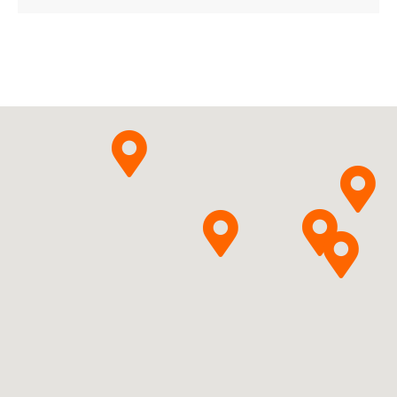
04750258005697 ¦ Rpz ¦ 160675
14 tabl. w blistrze perforowanym
04750258005710 ¦ Rpz ¦ 160676
28 tabl. w blistrze perforowanym
04750258005734 ¦ Rpz ¦ 160677
30 tabl. w blistrze perforowanym
04750258005758 ¦ Rpz ¦ 160678
84 tabl. w blistrze perforowanym
B02BX05
Ulotka
ChPL