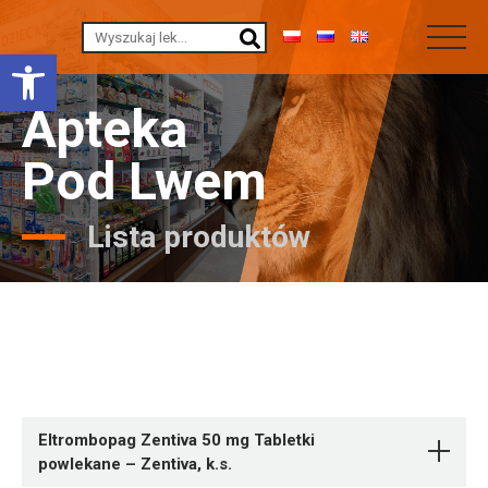
Otwórz pasek narzędzi
Apteka
Pod Lwem
Lista produktów
Eltrombopag Zentiva 50 mg Tabletki
powlekane – Zentiva, k.s.