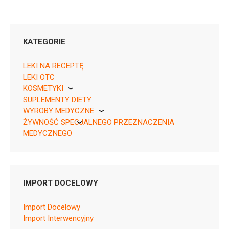
KATEGORIE
LEKI NA RECEPTĘ
LEKI OTC
KOSMETYKI
05909991553982 ¦ Rpz ¦ 157904
SUPLEMENTY DIETY
Pierre Fabre
28 tabl.
WYROBY MEDYCZNE
05909991553999 ¦ Rpz ¦ 157905
ŻYWNOŚĆ SPECJALNEGO PRZEZNACZENIA
KikGel
28 tabl. (28 x 1 tabl.)
MEDYCZNEGO
Nestle
Nutricia
IMPORT DOCELOWY
B02BX05
Import Docelowy
Ulotka
Import Interwencyjny