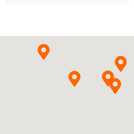
ChPL
Eltrombopagum
Pytanie o produkt
Zentiva, k.s.