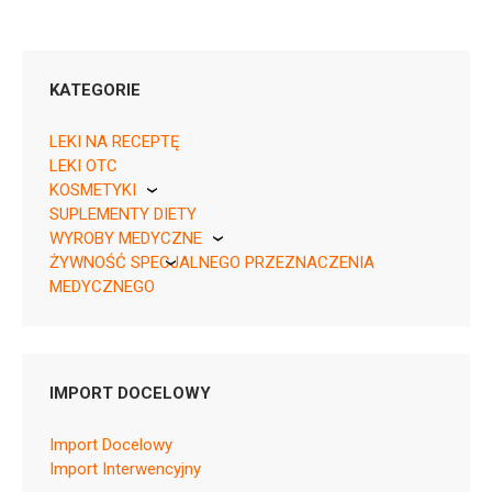
KATEGORIE
LEKI NA RECEPTĘ
LEKI OTC
KOSMETYKI
05909990168712 ¦ OTC ¦ 3762
SUPLEMENTY DIETY
Pierre Fabre
25 kaps.
WYROBY MEDYCZNE
05909990168729 ¦ OTC ¦ 3763
ŻYWNOŚĆ SPECJALNEGO PRZEZNACZENIA
KikGel
100 kaps. w blistrach
MEDYCZNEGO
05909990168736 ¦ OTC ¦ 13433
Nestle
100 kaps. w pojemniku
Nutricia
IMPORT DOCELOWY
Import Docelowy
A03AX13
Import Interwencyjny