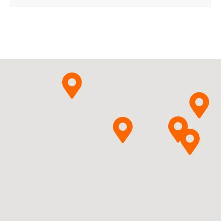
Ulotka
ChPL
Berlin-Chemie AG
Pytanie o produkt
Simeticonum