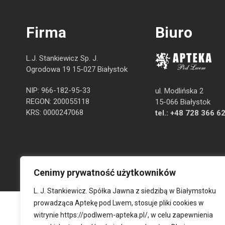
Firma
Biuro
L.J. Stankiewicz Sp. J.
Ogrodowa 19 15-027 Białystok
NIP: 966-182-95-33
ul. Modlińska 2
REGON: 200055118
15-066 Białystok
KRS: 0000247068
tel.:
+48 728 366 6
Cenimy prywatność użytkowników
L. J. Stankiewicz. Spółka Jawna z siedzibą w Białymstoku
prowadząca Aptekę pod Lwem, stosuje pliki cookies w
witrynie
https://podlwem-apteka.pl/
, w celu zapewnienia