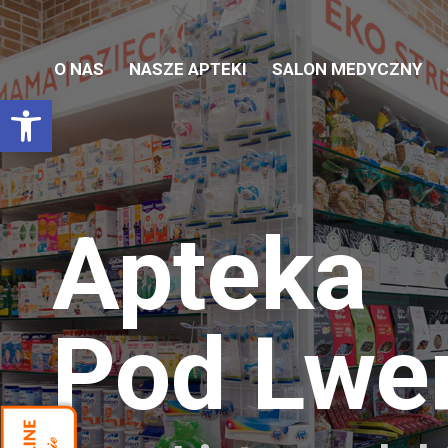
O NAS
NASZE APTEKI
SALON MEDYCZNY
Otwórz pasek narzędzi
Apteka
Pod Lw