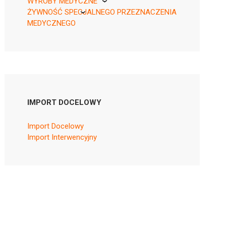
WYROBY MEDYCZNE
ŻYWNOŚĆ SPECJALNEGO PRZEZNACZENIA
KikGel
MEDYCZNEGO
Nestle
Nutricia
IMPORT DOCELOWY
Import Docelowy
Import Interwencyjny