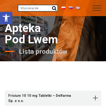
Otwórz pasek narzędzi
Apteka
Pod Lwem
Lista produktów
Frisium 10 10 mg Tabletki – Delfarma
Sp. z o.o.