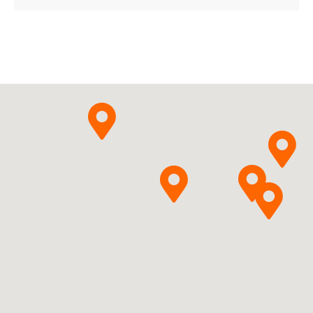
Clobazamum
Delfarma
Pytanie o produkt
Sp. z o.o.