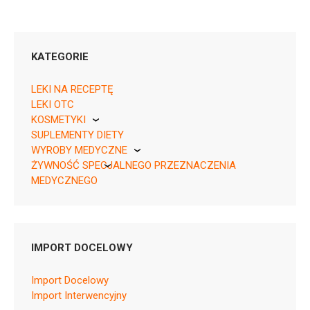
KATEGORIE
LEKI NA RECEPTĘ
LEKI OTC
KOSMETYKI
05909991518769 ¦ Rp ¦ 150785
SUPLEMENTY DIETY
Pierre Fabre
20 tabl.
WYROBY MEDYCZNE
ŻYWNOŚĆ SPECJALNEGO PRZEZNACZENIA
KikGel
MEDYCZNEGO
Nestle
Nutricia
N05BA09
IMPORT DOCELOWY
Ulotka
Import Docelowy
ChPL
Import Interwencyjny