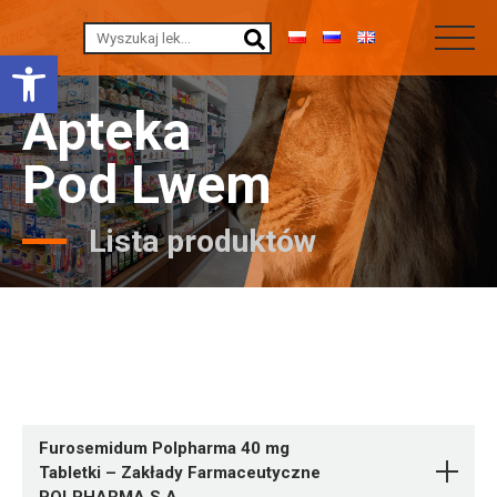
Otwórz pasek narzędzi
Apteka
Pod Lwem
Lista produktów
Furosemidum Polpharma 40 mg
Tabletki – Zakłady Farmaceutyczne