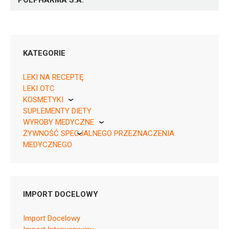
POLPHARMA S.A.
KATEGORIE
LEKI NA RECEPTĘ
LEKI OTC
KOSMETYKI
05909990135011 ¦ Rp ¦ Skasowane ¦ 4094
SUPLEMENTY DIETY
Pierre Fabre
20 tabl.
WYROBY MEDYCZNE
Lz ¦ Skasowane ¦ 4095
ŻYWNOŚĆ SPECJALNEGO PRZEZNACZENIA
KikGel
250 tabl.
MEDYCZNEGO
05909990135028 ¦ Rp ¦ 17791
Nestle
30 tabl.
Nutricia
IMPORT DOCELOWY
Import Docelowy
C03CA01