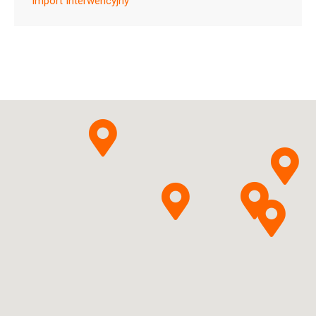
Import Interwencyjny
Ulotka
ChPL
Furosemidum
Zakłady
Pytanie o produkt
Farmaceutyczne
POLPHARMA S.A.