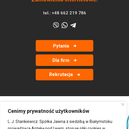
tel.:
+48 662 219 786
Pytania
Dla firm
Rekrutacja
Cenimy prywatność użytkowników
‹
›
L. J. Stankiewicz. Spółka Jawna z siedzibą w Białymstoku
prowadząca Aptekę pod Lwem, stosuje pliki cookies w