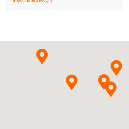
Import Interwencyjny
Ulotka
ChPL
Delfarma Sp. z o.o.
Pytanie o produkt
Ganciclovirum