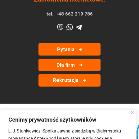
tel.:
+48 662 219 786
Pytania
Dla firm
Rekrutacja
Cenimy prywatność użytkowników
‹
›
L. J. Stankiewicz. Spółka Jawna z siedzibą w Białymstoku
prowadząca Aptekę pod Lwem, stosuje pliki cookies w