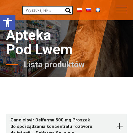
Otwórz pasek narzędzi
Apteka
Pod Lwem
Lista produktów
Ganciclovir Delfarma 500 mg Proszek
do sporządzania koncentratu roztworu