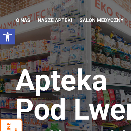
O NAS
NASZE APTEKI
SALON MEDYCZNY
Otwórz pasek narzędzi
Apteka
Pod Lw