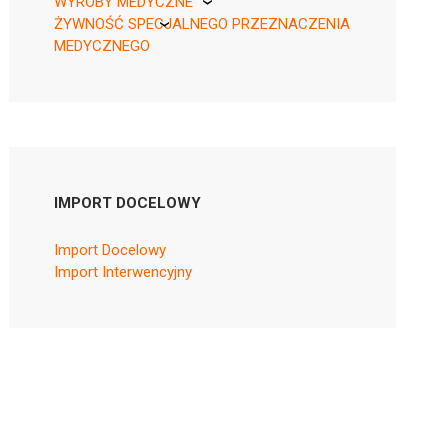
WYROBY MEDYCZNE
ŻYWNOŚĆ SPECJALNEGO PRZEZNACZENIA
KikGel
MEDYCZNEGO
Nestle
Nutricia
IMPORT DOCELOWY
Import Docelowy
Import Interwencyjny