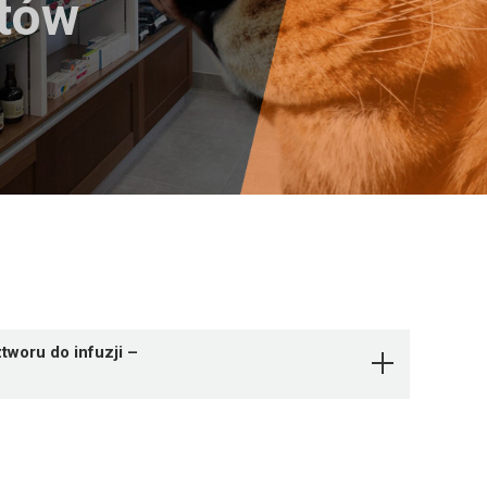
któw
woru do infuzji –