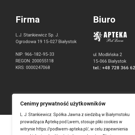
Firma
Biuro
L.J. Stankiewicz Sp. J.
Ogrodowa 19 15-027 Białystok
NIP: 966-182-95-33
ul. Modlińska 2
REGON: 200055118
15-066 Białystok
KRS: 0000247068
tel.:
+48 728 366 6
Cenimy prywatność użytkowników
L. J. Stankiewicz. Spółka Jawna z siedzibą w Białymstoku
prowadząca Aptekę pod Lwem, stosuje pliki cookies w
witrynie
https://podlwem-apteka.pl/
, w celu zapewnienia