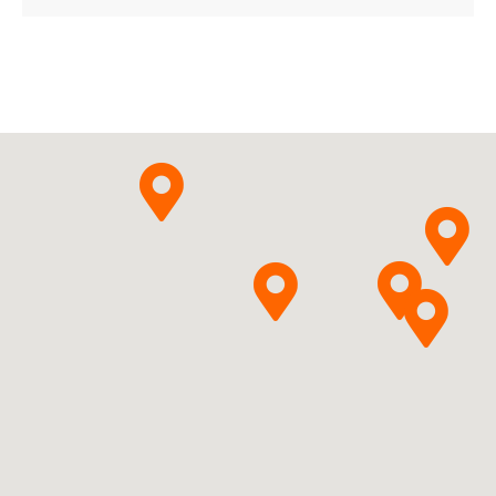
Ulotka
ChPL
Adamed Pharma S.A.
Pytanie o produkt
Timonacicum