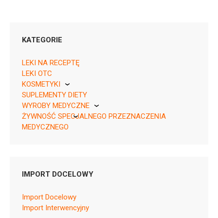
KATEGORIE
LEKI NA RECEPTĘ
LEKI OTC
KOSMETYKI
05900411011167 ¦ Rp ¦ 157718
SUPLEMENTY DIETY
Pierre Fabre
30 tabl.
WYROBY MEDYCZNE
05900411011174 ¦ Rp ¦ 157719
ŻYWNOŚĆ SPECJALNEGO PRZEZNACZENIA
KikGel
60 tabl.
MEDYCZNEGO
05900411013956 ¦ Rp ¦ 161421
Nestle
90 tabl.
Nutricia
IMPORT DOCELOWY
Import Docelowy
A05BA
Import Interwencyjny