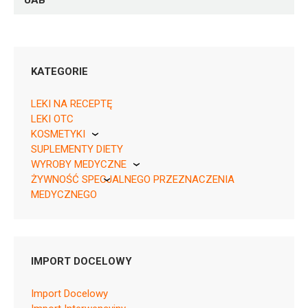
UAB
KATEGORIE
LEKI NA RECEPTĘ
LEKI OTC
KOSMETYKI
05909991587758 ¦ Rp ¦ 164477
SUPLEMENTY DIETY
Pierre Fabre
1 amp.-strzyk. 3 ml
WYROBY MEDYCZNE
05909991587765 ¦ Rp ¦ 164478
ŻYWNOŚĆ SPECJALNEGO PRZEZNACZENIA
KikGel
3 amp.-strzyk. 3 ml
MEDYCZNEGO
Nestle
Nutricia
IMPORT DOCELOWY
B06AC02
Import Docelowy
Ulotka