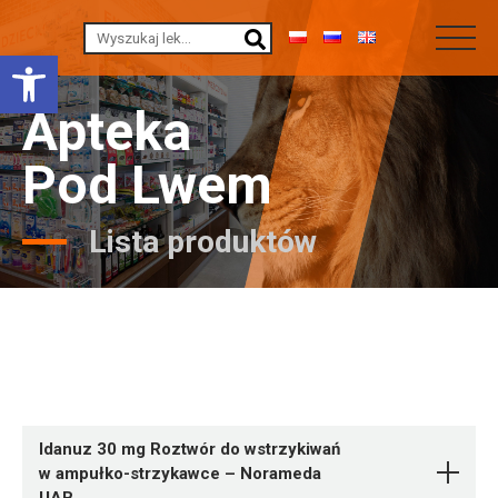
Otwórz pasek narzędzi
Apteka
Pod Lwem
Lista produktów
Idanuz 30 mg Roztwór do wstrzykiwań
w ampułko-strzykawce – Norameda