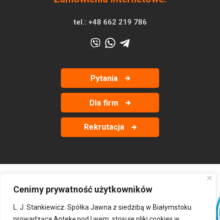
tel.:
+48 662 219 786
Pytania
Dla firm
Rekrutacja
Cenimy prywatność użytkowników
‹
›
L. J. Stankiewicz. Spółka Jawna z siedzibą w Białymstoku
prowadząca Aptekę pod Lwem, stosuje pliki cookies w