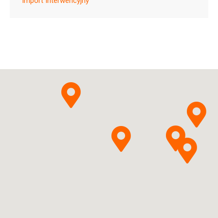
Import Interwencyjny
ChPL
Icatibantum
Norameda
Pytanie o produkt
UAB