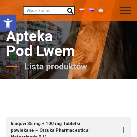
Otwórz pasek narzędzi
Apteka
Pod Lwem
Lista produktów
Inaqovi 35 mg + 100 mg Tabletki
powlekane – Otsuka Pharmaceutical