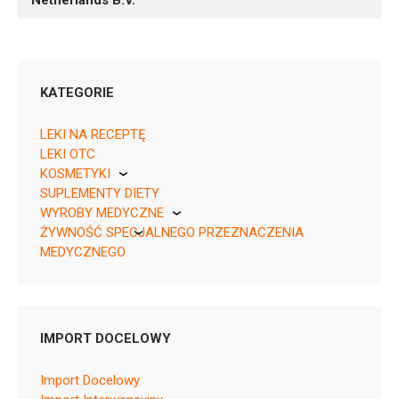
Netherlands B.V.
KATEGORIE
LEKI NA RECEPTĘ
LEKI OTC
KOSMETYKI
SUPLEMENTY DIETY
Pierre Fabre
Rpz ¦ EU/1/23/1756/001 ¦ 151552
WYROBY MEDYCZNE
5 tabl.
ŻYWNOŚĆ SPECJALNEGO PRZEZNACZENIA
KikGel
MEDYCZNEGO
Nestle
Nutricia
IMPORT DOCELOWY
L01BC58
Ulotka
Import Docelowy