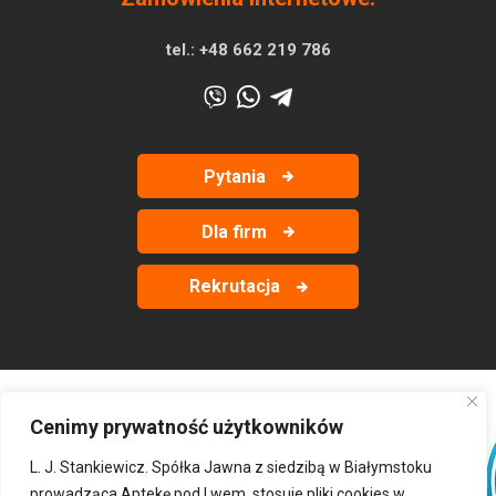
tel.:
+48 662 219 786
Pytania
Dla firm
Rekrutacja
Cenimy prywatność użytkowników
‹
›
L. J. Stankiewicz. Spółka Jawna z siedzibą w Białymstoku
prowadząca Aptekę pod Lwem, stosuje pliki cookies w