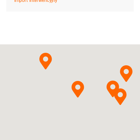
Import Interwencyjny
ChPL
Decitabinum +
Cedazuridinum
Otsuka
Pytanie o produkt
Pharmaceutical Netherlands
B.V.