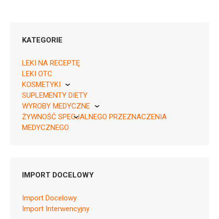
KATEGORIE
LEKI NA RECEPTĘ
LEKI OTC
KOSMETYKI
05995327197104 ¦ Rp ¦ 158465
SUPLEMENTY DIETY
Pierre Fabre
98 tabl.
WYROBY MEDYCZNE
05995327197098 ¦ Rp ¦ 158466
ŻYWNOŚĆ SPECJALNEGO PRZEZNACZENIA
KikGel
28 tabl.
MEDYCZNEGO
Nestle
Nutricia
IMPORT DOCELOWY
N06AX26
Import Docelowy
Ulotka
Import Interwencyjny