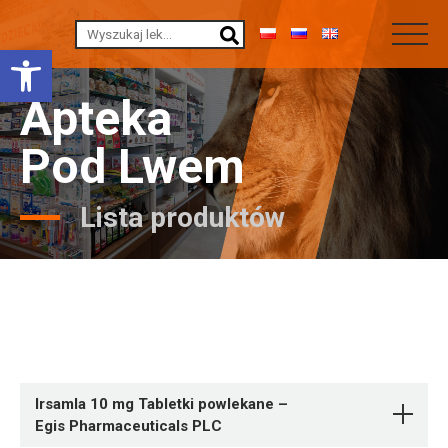
Otwórz pasek narzędzi
Apteka
Pod Lwem
Lista produktów
Irsamla 10 mg Tabletki powlekane –
Egis Pharmaceuticals PLC