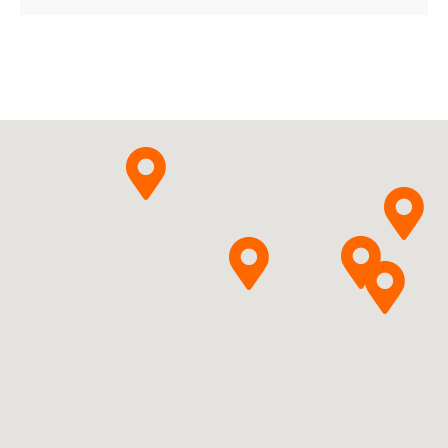
ChPL
Egis Pharmaceuticals
Pytanie o produkt
PLC
Vortioxetinum