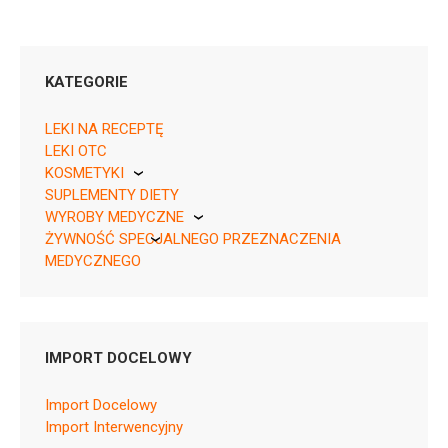
KATEGORIE
LEKI NA RECEPTĘ
LEKI OTC
KOSMETYKI
SUPLEMENTY DIETY
Pierre Fabre
03838989773564 ¦ Rp ¦ 158900
WYROBY MEDYCZNE
28 tabl.
ŻYWNOŚĆ SPECJALNEGO PRZEZNACZENIA
KikGel
03838989773588 ¦ Rp ¦ 158901
MEDYCZNEGO
56 tabl.
Nestle
03838989773601 ¦ Rp ¦ 158902
Nutricia
84 tabl.
IMPORT DOCELOWY
Import Docelowy
Import Interwencyjny
C09DA06