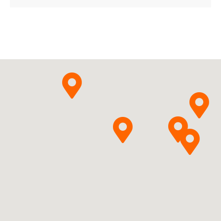
Ulotka
ChPL
Candesartanum
Pytanie o produkt
cilexetili + Indapamidum
Krka, d.d., Novo mesto